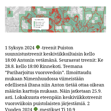
Elokuu
2024
1 Syksyn 2024
-treenit Puiston
suunnistustreenit keskiviikkoiltaisin kello
18:00 Antonin vetämänä. Seuraavat treenit: Ke
28.8. kello 18:00 Rinnekoti. Teemana
”Pariharjoitus vuorovedoin”. Ilmoittaudu
mukaan Nimenhuudossa viimeistään
edellisenä iltana niin Anton tietää ottaa oikean
määrän karttoja mukaan. Näin jatketaan 25.9.
asti. Lokakuusta eteenpäin keskiviikkotreenit
vuoroviikoin puistolaisten järjestämiä. 2
Vuoden 2024
-mestikset Ti 10.9