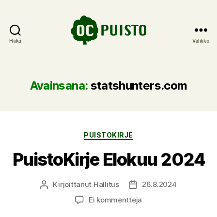
Haku
Valikko
OC
Puisto
Avainsana:
statshunters.com
Kategoriat
PUISTOKIRJE
PuistoKirje Elokuu 2024
Kirjoittanut
Hallitus
26.8.2024
Kirjoittaja
Julkaisupäivämäärä
artikkeliin
Ei kommentteja
PuistoKirje