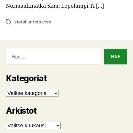
Normaalimatka 5km: Lepolampi Ti […]
statshunters.com
Avainsanat
Haku:
Kategoriat
Kategoriat
Arkistot
Arkistot