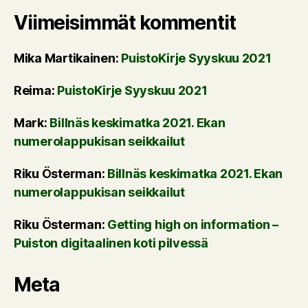
Viimeisimmät kommentit
Mika Martikainen
:
PuistoKirje Syyskuu 2021
Reima
:
PuistoKirje Syyskuu 2021
Mark
:
Billnäs keskimatka 2021. Ekan
numerolappukisan seikkailut
Riku Österman
:
Billnäs keskimatka 2021. Ekan
numerolappukisan seikkailut
Riku Österman
:
Getting high on information –
Puiston digitaalinen koti pilvessä
Meta