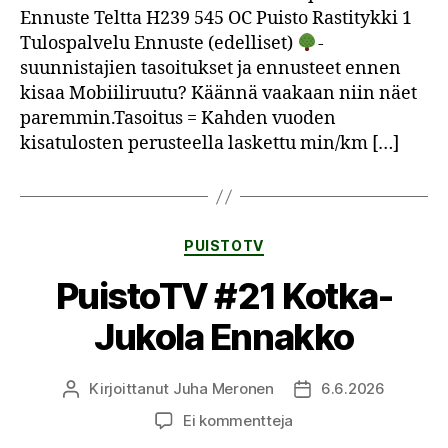
Ennuste Teltta H239 545 OC Puisto Rastitykki 1
Tulospalvelu Ennuste (edelliset)
-
suunnistajien tasoitukset ja ennusteet ennen
kisaa Mobiiliruutu? Käännä vaakaan niin näet
paremmin.Tasoitus = Kahden vuoden
kisatulosten perusteella laskettu min/km […]
Kategoriat
PUISTOTV
PuistoTV #21 Kotka-
Jukola Ennakko
Kirjoittanut
Juha Meronen
6.6.2026
Kirjoittaja
Julkaisupäivämäärä
artikkeliin
Ei kommentteja
PuistoTV