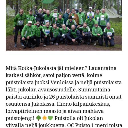
Jukolassa
2026
Mitä Kotka-Jukolasta jäi mieleen? Lauantaina
katkesi sähköt, satoi paljon vettä, kolme
puistolaista juoksi Venloissa ja neljä puistolaista
lähti Jukolan avausosuudelle. Sunnuntaina
paistoi aurinko ja 26 puistolaista suunnisti omat
osuutensa Jukolassa. Hieno kilpailukeskus,
loivapiirteinen maasto ja aivan mahtava
puistojengi!
Puistolla oli Jukolan
viivalla neljä joukkuetta. OC Puisto 1 meni toista