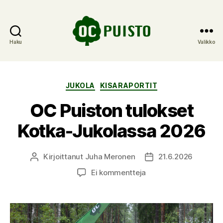
Haku
Valikko
OC
Puisto
Kategoriat
JUKOLA
KISARAPORTIT
OC Puiston tulokset
Kotka-Jukolassa 2026
Kirjoittanut
Juha Meronen
21.6.2026
Kirjoittaja
Julkaisupäivämäärä
artikkeliin
Ei kommentteja
OC
Puiston
tulokset
Kotka-