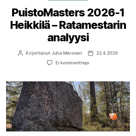
PuistoMasters 2026-1
Heikkilä – Ratamestarin
analyysi
Kirjoittanut
Juha Meronen
22.4.2026
Kirjoittaja
Julkaisupäivämäärä
artikkeliin
Ei kommentteja
PuistoMasters
2026-
1
Heikkilä
–
Ratamestarin
analyysi