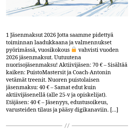
1 Jäsenmaksut 2026 Jotta saamme pidettyä
toiminnan laadukkaana ja valmennukset
pyörimässä, vuosikokous
vahvisti vuoden
2026 jäsenmaksut. Uutuutena
nuorisojäsenmaksu! Aktiivijäsen: 70 € – Sisältää
kaiken: PuistoMastersit ja Coach-Antonin
vetämät treenit. Nuoren puistolaisen
jäsenmaksu: 40 € – Samat edut kuin
aktiivijäsenellä (alle 25-v ja opiskelijat).
Etäjäsen: 40 € – Jäsenyys, edustusoikeus,
varusteiden tilaus ja pääsy digikanaviin. […]