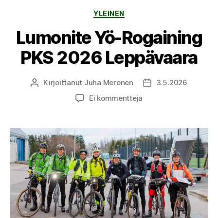
Kategoriat
YLEINEN
Lumonite Yö-Rogaining
PKS 2026 Leppävaara
Kirjoittanut
Juha Meronen
3.5.2026
Kirjoittaja
Julkaisupäivämäärä
artikkeliin
Ei kommentteja
Lumonite
Yö-
Rogaining
PKS
2026
Leppävaara