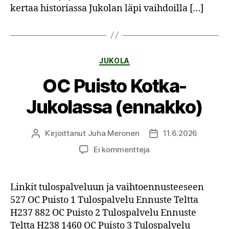
kertaa historiassa Jukolan läpi vaihdoilla […]
Kategoriat
JUKOLA
OC Puisto Kotka-
Jukolassa (ennakko)
Kirjoittanut
Juha Meronen
11.6.2026
Kirjoittaja
Julkaisupäivämäärä
artikkeliin
Ei kommentteja
OC
Puisto
Kotka-
Linkit tulospalveluun ja vaihtoennusteeseen
Jukolassa
527 OC Puisto 1 Tulospalvelu Ennuste Teltta
(ennakko)
H237 882 OC Puisto 2 Tulospalvelu Ennuste
Teltta H238 1460 OC Puisto 3 Tulospalvelu