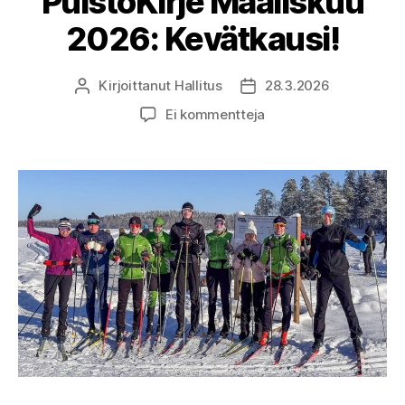
PuistoKirje Maaliskuu
2026: Kevätkausi!
Kirjoittanut
Hallitus
28.3.2026
Kirjoittaja
Julkaisupäivämäärä
artikkeliin
Ei kommentteja
PuistoKirje
Maaliskuu
2026:
Kevätkausi!