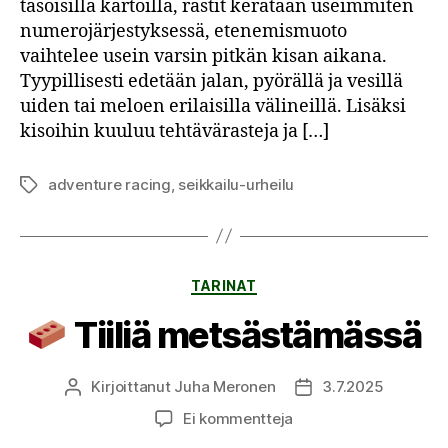
tasoisilla kartoilla, rastit kerätään useimmiten
numerojärjestyksessä, etenemismuoto
vaihtelee usein varsin pitkän kisan aikana.
Tyypillisesti edetään jalan, pyörällä ja vesillä
uiden tai meloen erilaisilla välineillä. Lisäksi
kisoihin kuuluu tehtävärasteja ja […]
adventure racing
,
seikkailu-urheilu
Avainsanat
Kategoriat
TARINAT
Tiiliä metsästämässä
Kirjoittanut
Juha Meronen
3.7.2025
Kirjoittaja
Julkaisupäivämäärä
artikkeliin
Ei kommentteja