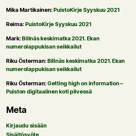
Mika Martikainen
:
PuistoKirje Syyskuu 2021
Reima
:
PuistoKirje Syyskuu 2021
Mark
:
Billnäs keskimatka 2021. Ekan
numerolappukisan seikkailut
Riku Österman
:
Billnäs keskimatka 2021. Ekan
numerolappukisan seikkailut
Riku Österman
:
Getting high on information –
Puiston digitaalinen koti pilvessä
Meta
Kirjaudu sisään
Sisältösyöte