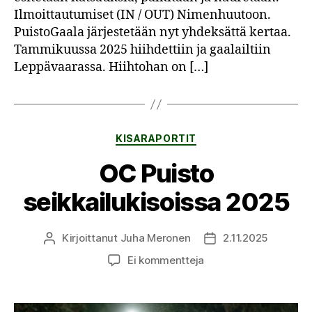
Ilmoittautumiset (IN / OUT) Nimenhuutoon.
PuistoGaala järjestetään nyt yhdeksättä kertaa.
Tammikuussa 2025 hiihdettiin ja gaalailtiin
Leppävaarassa. Hiihtohan on […]
Kategoriat
KISARAPORTIT
OC Puisto
seikkailukisoissa 2025
Kirjoittanut
Juha Meronen
2.11.2025
Kirjoittaja
Julkaisupäivämäärä
artikkeliin
Ei kommentteja
OC
Puisto
seikkailukisoissa