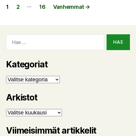
Artikkelien
…
1
2
16
Vanhemmat
→
sivutus
Haku:
Kategoriat
Kategoriat
Arkistot
Arkistot
Viimeisimmät artikkelit