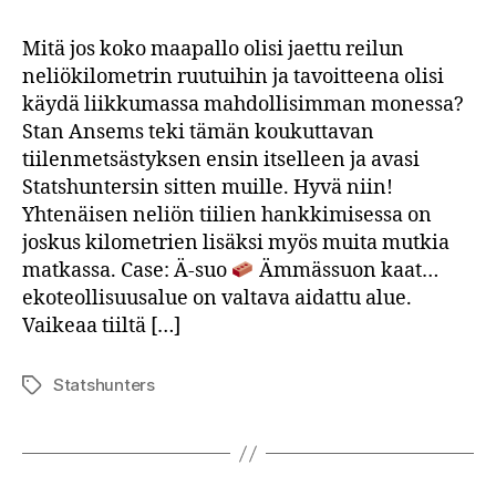
Tiiliä
metsästämässä
Mitä jos koko maapallo olisi jaettu reilun
neliökilometrin ruutuihin ja tavoitteena olisi
käydä liikkumassa mahdollisimman monessa?
Stan Ansems teki tämän koukuttavan
tiilenmetsästyksen ensin itselleen ja avasi
Statshuntersin sitten muille. Hyvä niin!
Yhtenäisen neliön tiilien hankkimisessa on
joskus kilometrien lisäksi myös muita mutkia
matkassa. Case: Ä-suo
Ämmässuon kaat…
ekoteollisuusalue on valtava aidattu alue.
Vaikeaa tiiltä […]
Statshunters
Avainsanat