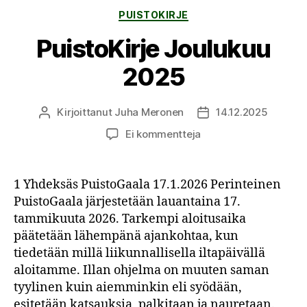
Kategoriat
PUISTOKIRJE
PuistoKirje Joulukuu
2025
Kirjoittanut
Juha Meronen
14.12.2025
Kirjoittaja
Julkaisupäivämäärä
artikkeliin
Ei kommentteja
PuistoKirje
Joulukuu
2025
1 Yhdeksäs PuistoGaala 17.1.2026 Perinteinen
PuistoGaala järjestetään lauantaina 17.
tammikuuta 2026. Tarkempi aloitusaika
päätetään lähempänä ajankohtaa, kun
tiedetään millä liikunnallisella iltapäivällä
aloitamme. Illan ohjelma on muuten saman
tyylinen kuin aiemminkin eli syödään,
esitetään katsauksia, palkitaan ja nauretaan.