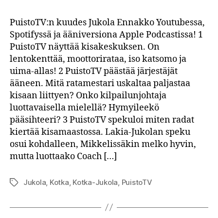
#21
Kotka-
PuistoTV:n kuudes Jukola Ennakko Youtubessa,
Jukola
Spotifyssä ja ääniversiona Apple Podcastissa! 1
Ennakko
PuistoTV näyttää kisakeskuksen. On
lentokenttää, moottorirataa, iso katsomo ja
uima-allas! 2 PuistoTV päästää järjestäjät
ääneen. Mitä ratamestari uskaltaa paljastaa
kisaan liittyen? Onko kilpailunjohtaja
luottavaisella mielellä? Hymyileekö
pääsihteeri? 3 PuistoTV spekuloi miten radat
kiertää kisamaastossa. Lakia-Jukolan speku
osui kohdalleen, Mikkelissäkin melko hyvin,
mutta luottaako Coach […]
Jukola
,
Kotka
,
Kotka-Jukola
,
PuistoTV
Avainsanat