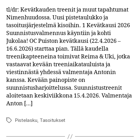
tl/dr: Kevätkauden treenit ja muut tapahtumat
Nimenhuudossa. Uusi pistetaulukko ja
tasoitusjärjestelmä kisoihin. 1 Kevätkausi 2026
Suunnistusvalmennus käyntiin ja kohti
Jukolaa! OC Puiston kevätkausi (22.4.2026 –
16.6.2026) starttaa pian. Tällä kaudella
treenikapteeneina toimivat Reima & Uki, jotka
vastaavat kevään treeniaikatauluista ja
viestinnästä yhdessä valmentaja Antonin
kanssa. Kevään painopiste on
suunnistusharjoittelussa. Suunnistustreenit
aloitetaan keskiviikkona 15.4.2026. Valmentaja
Anton […]
Pistelasku
,
Tasoitukset
Avainsanat