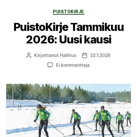
Kategoriat
PUISTOKIRJE
PuistoKirje Tammikuu
2026: Uusi kausi
Kirjoittanut
Hallitus
22.1.2026
Kirjoittaja
Julkaisupäivämäärä
artikkeliin
Ei kommentteja
PuistoKirje
Tammikuu
2026:
Uusi
kausi