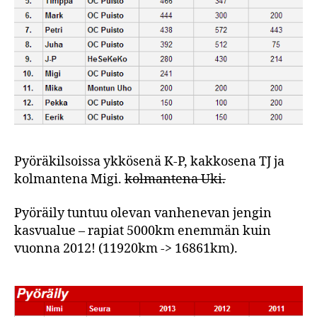
Pyöräkilsoissa ykkösenä K-P, kakkosena TJ ja
kolmantena Migi.
kolmantena Uki.
Pyöräily tuntuu olevan vanhenevan jengin
kasvualue – rapiat 5000km enemmän kuin
vuonna 2012! (11920km -> 16861km).