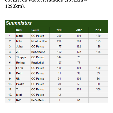
edelliseen vuoteen nähden (1392km ->
1290km).