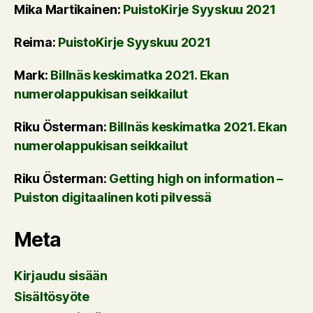
Mika Martikainen
:
PuistoKirje Syyskuu 2021
Reima
:
PuistoKirje Syyskuu 2021
Mark
:
Billnäs keskimatka 2021. Ekan
numerolappukisan seikkailut
Riku Österman
:
Billnäs keskimatka 2021. Ekan
numerolappukisan seikkailut
Riku Österman
:
Getting high on information –
Puiston digitaalinen koti pilvessä
Meta
Kirjaudu sisään
Sisältösyöte