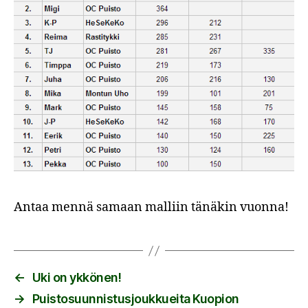
Antaa mennä samaan malliin tänäkin vuonna!
←
Uki on ykkönen!
→
Puistosuunnistusjoukkueita Kuopion