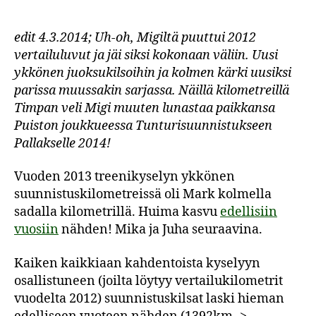
treenikyselyn
kilometrimäärät
edit 4.3.2014; Uh-oh, Migiltä puuttui 2012
vertailuluvut ja jäi siksi kokonaan väliin. Uusi
ykkönen juoksukilsoihin ja kolmen kärki uusiksi
parissa muussakin sarjassa. Näillä kilometreillä
Timpan veli Migi muuten lunastaa paikkansa
Puiston joukkueessa Tunturisuunnistukseen
Pallakselle 2014!
Vuoden 2013 treenikyselyn ykkönen
suunnistuskilometreissä oli Mark kolmella
sadalla kilometrillä. Huima kasvu
edellisiin
vuosiin
nähden! Mika ja Juha seuraavina.
Kaiken kaikkiaan kahdentoista kyselyyn
osallistuneen (joilta löytyy vertailukilometrit
vuodelta 2012) suunnistuskilsat laski hieman