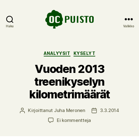
Haku
Valikko
OC
Puisto
Kategoriat
ANALYYSIT
KYSELYT
Vuoden 2013
treenikyselyn
kilometrimäärät
Kirjoittanut
Juha Meronen
3.3.2014
Kirjoittaja
Julkaisupäivämäärä
artikkeliin
Ei kommentteja
Vuoden
2013