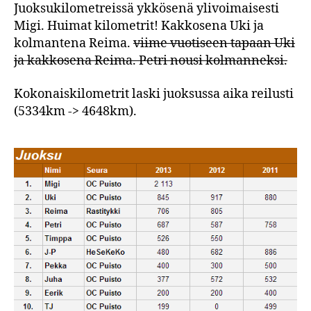
Juoksukilometreissä ykkösenä ylivoimaisesti
Migi. Huimat kilometrit! Kakkosena Uki ja
kolmantena Reima.
viime vuotiseen tapaan Uki
ja kakkosena Reima. Petri nousi kolmanneksi.
Kokonaiskilometrit laski juoksussa aika reilusti
(5334km -> 4648km).