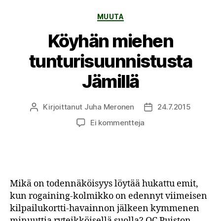
Kategoriat
MUUTA
Köyhän miehen
tunturisuunnistusta
Jämillä
Kirjoittanut
Juha Meronen
24.7.2015
Kirjoittaja
Julkaisupäivämäärä
artikkeliin
Ei kommentteja
Köyhän
miehen
tunturisuunnistusta
Jämillä
Mikä on todennäköisyys löytää hukattu emit,
kun rogaining-kolmikko on edennyt viimeisen
kilpailukortti-havainnon jälkeen kymmenen
minuuttia ryteikköisellä suolla? OC Puiston