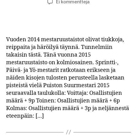
artikkeliin
Ei kommentteja
OC
Puiston
mestaruuskilpailut
2015
Vuoden 2014 mestaruustaistot olivat tiukkoja,
reippaita ja häröilyä täynnä. Tunnelmiin
takaisin tästä. Tänä vuonna 2015
mestaruustaisto on kolmiosainen. Sprintti-,
Päivä- ja Yö-mestarit ratkotaan erikseen ja
näiden kisojen tulosten perusteella lasketaan
pisteistä vielä Puiston Suurmestari 2015
seuraavalla taulukolla: Voittaja: Osallistujien
määrä + 9p Toinen: Osallistujien määrä + 6p
Kolmas: Osallistujien määrä + 3p ja neljännestä
eteenpäin: […]