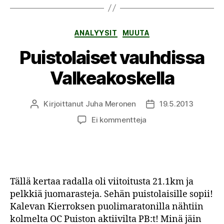
Kategoriat
ANALYYSIT
MUUTA
Puistolaiset vauhdissa
Valkeakoskella
Kirjoittanut
Juha Meronen
19.5.2013
Kirjoittaja
Julkaisupäivämäärä
artikkeliin
Ei kommentteja
Puistolaiset
vauhdissa
Valkeakoskella
Tällä kertaa radalla oli viitoitusta 21.1km ja
pelkkiä juomarasteja. Sehän puistolaisille sopii!
Kalevan Kierroksen puolimaratonilla nähtiin
kolmelta OC Puiston aktiivilta PB:t! Minä jäin