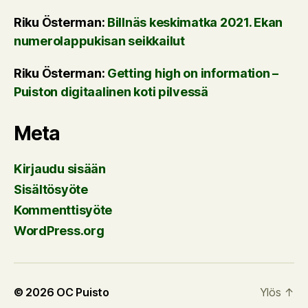
Riku Österman
:
Billnäs keskimatka 2021. Ekan
numerolappukisan seikkailut
Riku Österman
:
Getting high on information –
Puiston digitaalinen koti pilvessä
Meta
Kirjaudu sisään
Sisältösyöte
Kommenttisyöte
WordPress.org
© 2026
OC Puisto
Ylös
↑