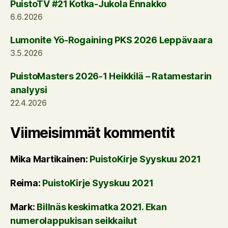
PuistoTV #21 Kotka-Jukola Ennakko
6.6.2026
Lumonite Yö-Rogaining PKS 2026 Leppävaara
3.5.2026
PuistoMasters 2026-1 Heikkilä – Ratamestarin
analyysi
22.4.2026
Viimeisimmät kommentit
Mika Martikainen
:
PuistoKirje Syyskuu 2021
Reima
:
PuistoKirje Syyskuu 2021
Mark
:
Billnäs keskimatka 2021. Ekan
numerolappukisan seikkailut