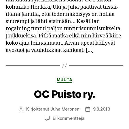
kolmikko Henkka, Uki ja Juha päättivät tiistai-
iltana Jämillä, että todennäköisyys on nollaa
suurempi ja lähti etsimään… Kesäillan
rogaining tuntui paljon tunturisuunnistukselta.
Joukkuekisa. Pitkä matka eikä niin hirveä kiire
koko ajan leimaamaan. Aivan upeat höllyvät
avosuot ja vauhdikkaat kankaat. […]
Kategoriat
MUUTA
OC Puisto ry.
Kirjoittanut
Juha Meronen
9.8.2013
Kirjoittaja
Julkaisupäivämäärä
artikkeliin
Ei kommentteja
OC