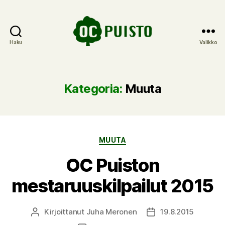
Haku
Valikko
OC
Puisto
Kategoria:
Muuta
Kategoriat
MUUTA
OC Puiston
mestaruuskilpailut 2015
Kirjoittanut
Juha Meronen
19.8.2015
Kirjoittaja
Julkaisupäivämäärä