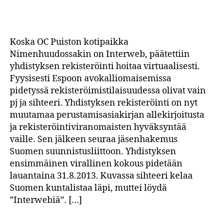
Puisto
ry.
Koska OC Puiston kotipaikka
Nimenhuudossakin on Interweb, päätettiin
yhdistyksen rekisteröinti hoitaa virtuaalisesti.
Fyysisesti Espoon avokalliomaisemissa
pidetyssä rekisteröimistilaisuudessa olivat vain
pj ja sihteeri. Yhdistyksen rekisteröinti on nyt
muutamaa perustamisasiakirjan allekirjoitusta
ja rekisteröintiviranomaisten hyväksyntää
vaille. Sen jälkeen seuraa jäsenhakemus
Suomen suunnistusliittoon. Yhdistyksen
ensimmäinen virallinen kokous pidetään
lauantaina 31.8.2013. Kuvassa sihteeri kelaa
Suomen kuntalistaa läpi, muttei löydä
”Interwebiä”. […]