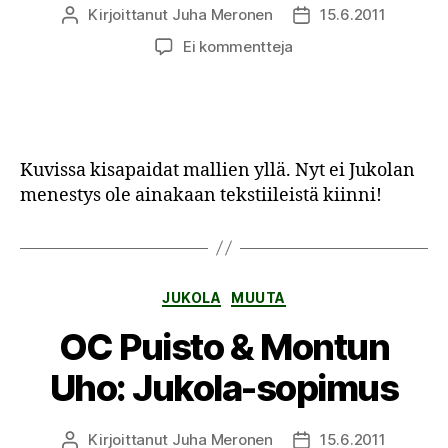
Kirjoittanut
Juha Meronen
15.6.2011
Kirjoittaja
Julkaisupäivämäärä
artikkeliin
Ei kommentteja
OC
Puiston
edustusasu
valmis!
Kuvissa kisapaidat mallien yllä. Nyt ei Jukolan
menestys ole ainakaan tekstiileistä kiinni!
Kategoriat
JUKOLA
MUUTA
OC Puisto & Montun
Uho: Jukola-sopimus
Kirjoittanut
Juha Meronen
15.6.2011
Kirjoittaja
Julkaisupäivämäärä