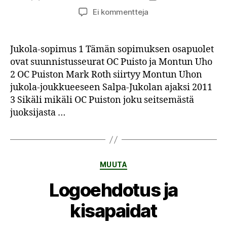
artikkeliin
Ei kommentteja
OC
Puisto
&
Jukola-sopimus 1 Tämän sopimuksen osapuolet
Montun
ovat suunnistusseurat OC Puisto ja Montun Uho
Uho:
2 OC Puiston Mark Roth siirtyy Montun Uhon
Jukola-
jukola-joukkueeseen Salpa-Jukolan ajaksi 2011
sopimus
3 Sikäli mikäli OC Puiston joku seitsemästä
juoksijasta …
Kategoriat
MUUTA
Logoehdotus ja
kisapaidat