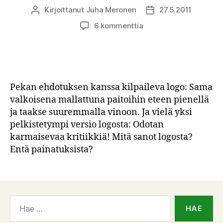
Kirjoittanut
Juha Meronen
27.5.2011
Kirjoittaja
Julkaisupäivämäärä
artikkeliin
6 kommenttia
Logoehdotus
ja
kisapaidat
Pekan ehdotuksen kanssa kilpaileva logo: Sama
valkoisena mallattuna paitoihin eteen pienellä
ja taakse suuremmalla vinoon. Ja vielä yksi
pelkistetympi versio logosta: Odotan
karmaisevaa kritiikkiä! Mitä sanot logosta?
Entä painatuksista?
Haku: