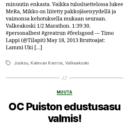
minuutin enkasta. Vaikka tulosluettelossa lukee
MeRa, Mikko on liitetty pakkojäsenyydellä ja
vaimonsa kehotuksella mukaan seuraan.
Valkeakoski 1/2 Marathon. 1:39:30.
#personalbest #greatrun #feelsgood — Timo
Lappi (@Tilapit) May 18, 2013 Bruttoajat:
Lammi Uki […]
Juoksu
,
Kalevan Kierros
,
Valkeakoski
Avainsanat
Kategoriat
MUUTA
OC Puiston edustusasu
valmis!