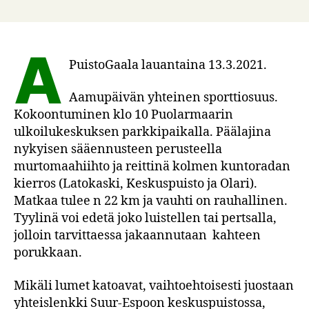
PuistoKirje
Maaliskuu
2021:
Gaala,
A
treenikysely,
PuistoGaala lauantaina 13.3.2021.
varusteet
ja
Aamupäivän yhteinen sporttiosuus.
kauden
Kokoontuminen klo 10 Puolarmaarin
alku
ulkoilukeskuksen parkkipaikalla. Päälajina
nykyisen sääennusteen perusteella
murtomaahiihto ja reittinä kolmen kuntoradan
kierros (Latokaski, Keskuspuisto ja Olari).
Matkaa tulee n 22 km ja vauhti on rauhallinen.
Tyylinä voi edetä joko luistellen tai pertsalla,
jolloin tarvittaessa jakaannutaan kahteen
porukkaan.
Mikäli lumet katoavat, vaihtoehtoisesti juostaan
yhteislenkki Suur-Espoon keskuspuistossa,