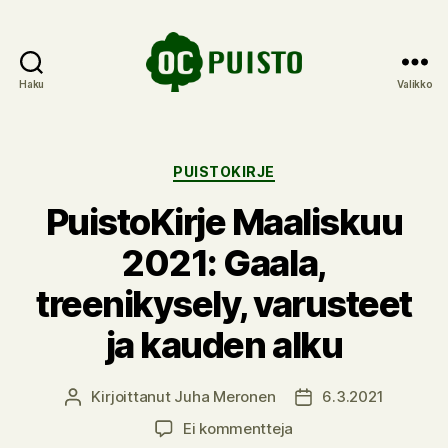
Haku
Valikko
OC
Puisto
Kategoriat
PUISTOKIRJE
PuistoKirje Maaliskuu
2021: Gaala,
treenikysely, varusteet
ja kauden alku
Kirjoittanut
Juha Meronen
6.3.2021
Kirjoittaja
Julkaisupäivämäärä
artikkeliin
Ei kommentteja