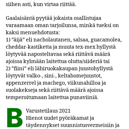
siihen asti, kun virtaa riittää.
Gaalaisäntä pyytää jokaista osallistujaa
varaamaan oman tarjoilunsa, minkä tueksi on
kaksi menuehdotusta:
1) ”äijä” eli nacholautanen, salsaa, guacamolea,
cheddar-kastiketta ja muuta tex-mex hyllystä
löytyvää naposteltavaa sekä riittävä määrä
ajoissa kylmään laitettua olutta/siideriä tai
2) ”fiini” eli lähiruokakaupan juustohyllystä
löytyvät valko-, sini-, keltahomejuustot,
appenzerrel ja machego, viikunahilloa ja
suolakekseja sekä riittävä määrä ajoissa
temperoitumaan laitettua punaviiniä.
B
Varustetilaus 2021
Hienot uudet pyöräkamat ja
täydennykset suunnistusvermeisiin ja