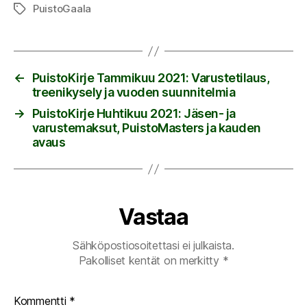
PuistoGaala
Avainsanat
←
PuistoKirje Tammikuu 2021: Varustetilaus,
treenikysely ja vuoden suunnitelmia
→
PuistoKirje Huhtikuu 2021: Jäsen- ja
varustemaksut, PuistoMasters ja kauden
avaus
Vastaa
Sähköpostiosoitettasi ei julkaista.
Pakolliset kentät on merkitty
*
Kommentti
*