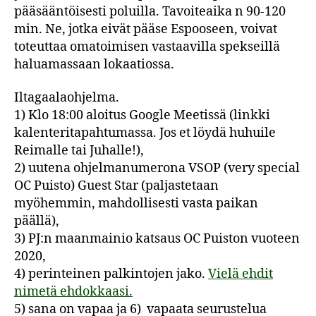
pääsääntöisesti poluilla. Tavoiteaika n 90-120
min. Ne, jotka eivät pääse Espooseen, voivat
toteuttaa omatoimisen vastaavilla spekseillä
haluamassaan lokaatiossa.
Iltagaalaohjelma.
1) Klo 18:00 aloitus Google Meetissä (linkki
kalenteritapahtumassa. Jos et löydä huhuile
Reimalle tai Juhalle!),
2) uutena ohjelmanumerona VSOP (very special
OC Puisto) Guest Star (paljastetaan
myöhemmin, mahdollisesti vasta paikan
päällä),
3) PJ:n maanmainio katsaus OC Puiston vuoteen
2020,
4) perinteinen palkintojen jako.
Vielä ehdit
nimetä ehdokkaasi.
5) sana on vapaa ja 6) vapaata seurustelua