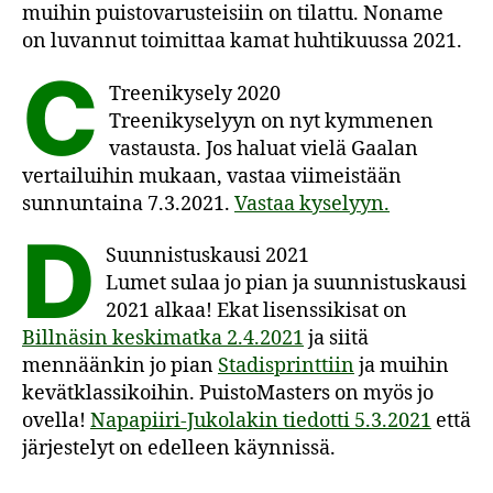
muihin puistovarusteisiin on tilattu. Noname
on luvannut toimittaa kamat huhtikuussa 2021.
C
Treenikysely 2020
Treenikyselyyn on nyt kymmenen
vastausta. Jos haluat vielä Gaalan
vertailuihin mukaan, vastaa viimeistään
sunnuntaina 7.3.2021.
Vastaa kyselyyn.
D
Suunnistuskausi 2021
Lumet sulaa jo pian ja suunnistuskausi
2021 alkaa! Ekat lisenssikisat on
Billnäsin keskimatka 2.4.2021
ja siitä
mennäänkin jo pian
Stadisprinttiin
ja muihin
kevätklassikoihin. PuistoMasters on myös jo
ovella!
Napapiiri-Jukolakin tiedotti 5.3.2021
että
järjestelyt on edelleen käynnissä.