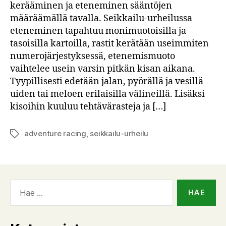
kerääminen ja eteneminen sääntöjen
määräämällä tavalla. Seikkailu-urheilussa
eteneminen tapahtuu monimuotoisilla ja
tasoisilla kartoilla, rastit kerätään useimmiten
numerojärjestyksessä, etenemismuoto
vaihtelee usein varsin pitkän kisan aikana.
Tyypillisesti edetään jalan, pyörällä ja vesillä
uiden tai meloen erilaisilla välineillä. Lisäksi
kisoihin kuuluu tehtävärasteja ja […]
adventure racing
,
seikkailu-urheilu
Avainsanat
Haku: