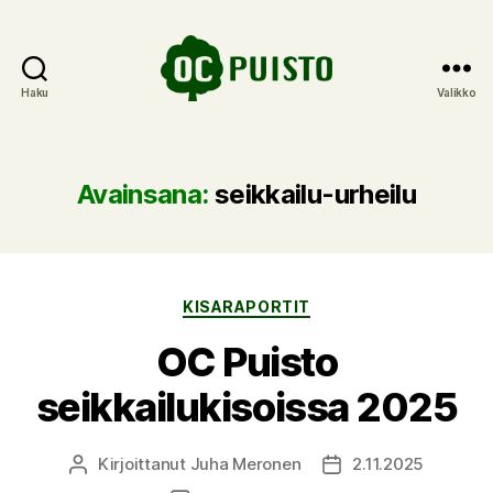
Haku
Valikko
OC
Puisto
Avainsana:
seikkailu-urheilu
Kategoriat
KISARAPORTIT
OC Puisto
seikkailukisoissa 2025
Kirjoittanut
Juha Meronen
2.11.2025
Kirjoittaja
Julkaisupäivämäärä