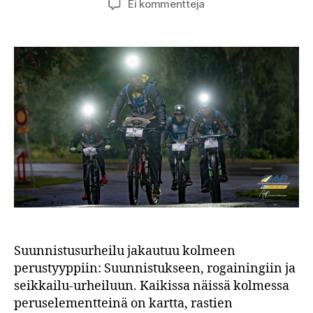
artikkeliin
Ei kommentteja
OC
Puisto
seikkailukisoissa
2025
Suunnistusurheilu jakautuu kolmeen
perustyyppiin: Suunnistukseen, rogainingiin ja
seikkailu-urheiluun. Kaikissa näissä kolmessa
peruselementteinä on kartta, rastien