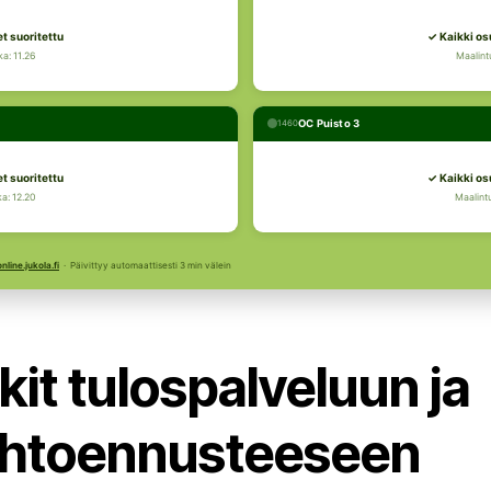
t suoritettu
✓ Kaikki os
ka: 11.26
Maalintu
OC Puisto 3
1460
t suoritettu
✓ Kaikki os
ka: 12.20
Maalintu
online.jukola.fi
· Päivittyy automaattisesti 3 min välein
kit tulospalveluun ja
ihtoennusteeseen