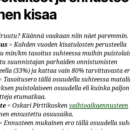
nen kisaa
iruutu? Käännä vaakaan niin näet paremmin.
tus
= Kahden vuoden kisatulosten perusteella
tu min/km tasoitus suhteessa muihin puistolais
tu suunnistajan parhaiden onnistumisten
eella (33%) ja kattaa vain 80% tarvittavasta er
= Tasoitusero tällä osuudella suhteessa mata
uksen puistolaiseen osuudella eli kuinka paljon
teja etumatkaa.
te
= Oskari Pirttikosken
vaihtoaikaennusteen
en ennustettu osuusaika.
= Ennusteen mukainen ero tällä osuudella suh