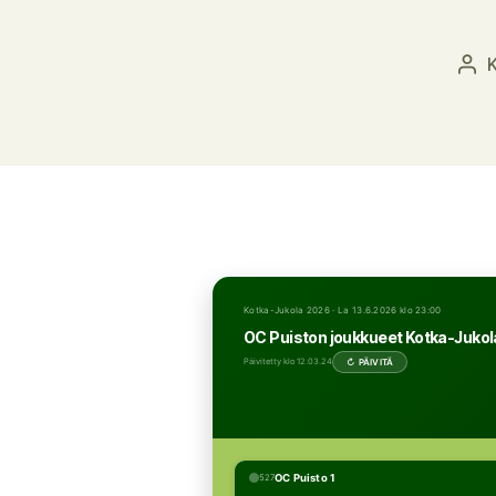
K
Kirj
Kotka-Jukola 2026 · La 13.6.2026 klo 23:00
OC Puiston joukkueet Kotka-Juko
↻ PÄIVITÄ
Päivitetty klo 12.03.24
OC Puisto 1
527