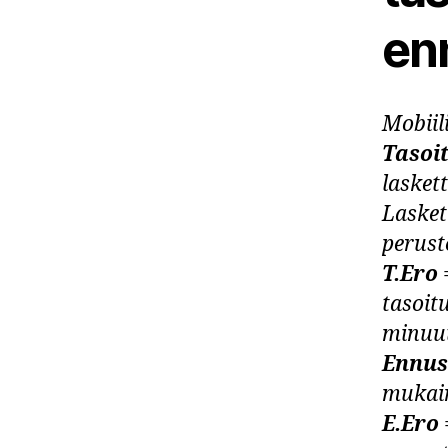
en
Mobiil
Tasoi
lasket
Lasket
perust
T.Ero
tasoit
minuut
Ennus
mukain
E.Ero