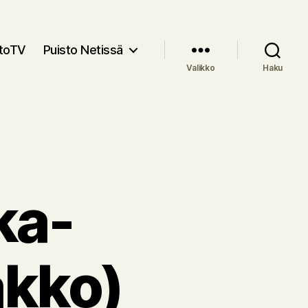
stoTV
Puisto Netissä
Valikko
Haku
ka-
akko)