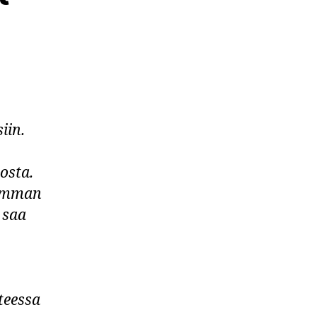
iin.
osta.
limman
 saa
teessa