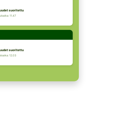
uudet suoritettu
loaika: 11.47
uudet suoritettu
loaika: 12.03