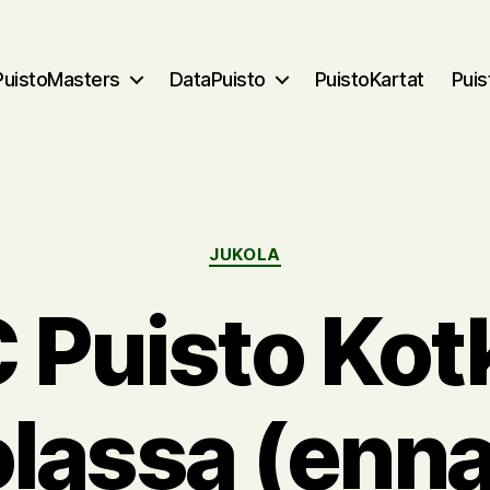
PuistoMasters
DataPuisto
PuistoKartat
Pui
Kategoriat
JUKOLA
 Puisto Kot
lassa (enn