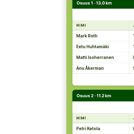
Osuus 1 · 13.0 km
NIMI
Mark Roth
Eetu Huhtamäki
Matti Isoherranen
Anu Åkerman
Osuus 2 · 11.2 km
NIMI
Petri Ketola