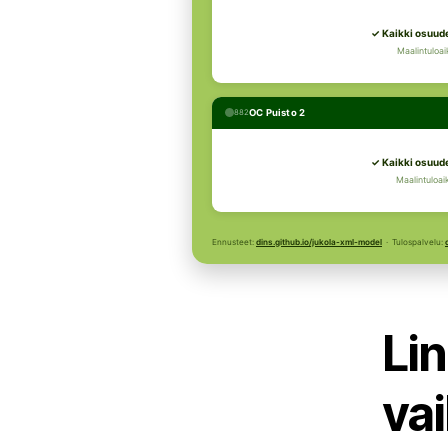
✓ Kaikki osuude
Maalintuloai
OC Puisto 2
882
✓ Kaikki osuude
Maalintuloai
Ennusteet:
dins.github.io/jukola-xml-model
· Tulospalvelu:
Lin
va