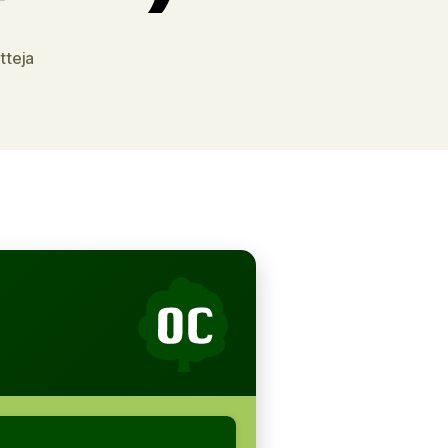
artikkeliin
tteja
OC
Puisto
Kotka-
Jukolassa
(ennakko)