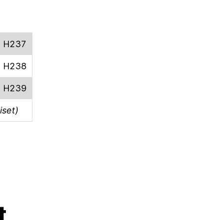
a H237
a H238
a H239
iset)
t