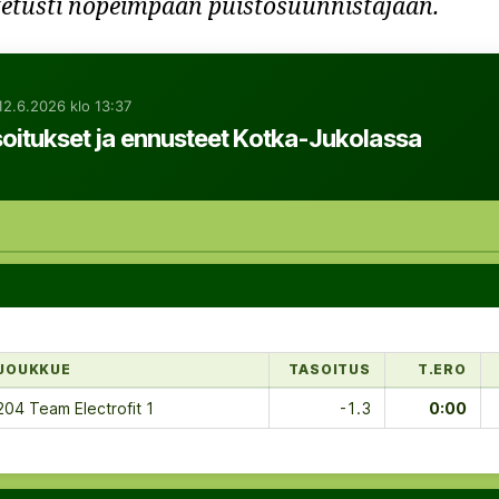
etusti nopeimpaan puistosuunnistajaan.
12.6.2026 klo 13:37
soitukset ja ennusteet Kotka-Jukolassa
JOUKKUE
TASOITUS
T.ERO
204 Team Electrofit 1
-1.3
0:00