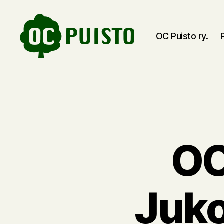
OC Puisto ry.
OC
Puisto
OC
Juko