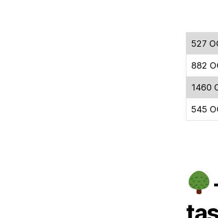
527 OC
882 O
1460 
545 OC
tas