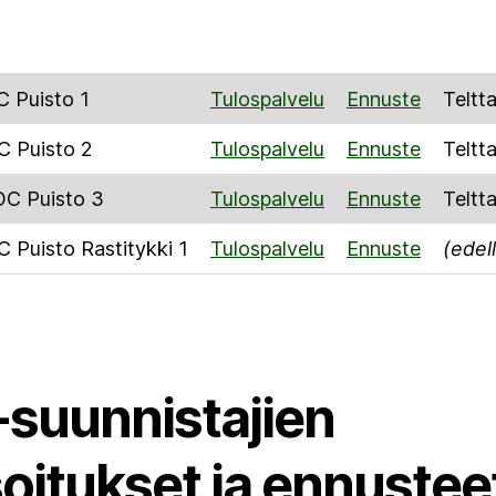
 Puisto 1
Tulospalvelu
Ennuste
Teltt
C Puisto 2
Tulospalvelu
Ennuste
Teltt
OC Puisto 3
Tulospalvelu
Ennuste
Teltt
 Puisto Rastitykki 1
Tulospalvelu
Ennuste
(edell
-suunnistajien
oitukset ja ennustee