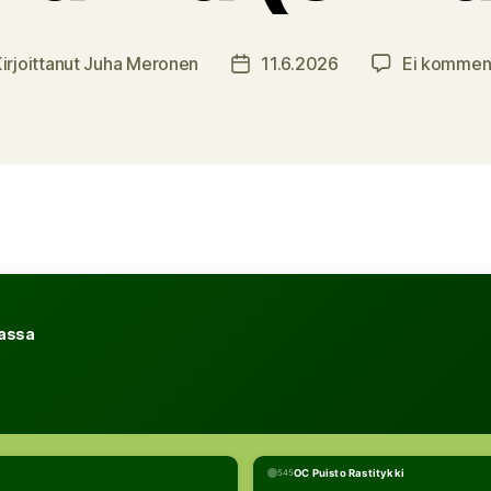
irjoittanut
Juha Meronen
11.6.2026
Ei kommen
oittaja
Julkaisupäivämäärä
lassa
OC Puisto Rastitykki
545