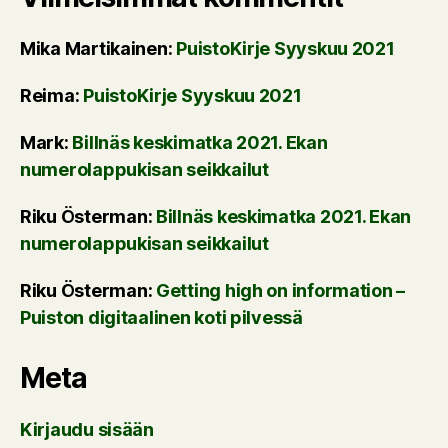
Mika Martikainen
:
PuistoKirje Syyskuu 2021
Reima
:
PuistoKirje Syyskuu 2021
Mark
:
Billnäs keskimatka 2021. Ekan
numerolappukisan seikkailut
Riku Österman
:
Billnäs keskimatka 2021. Ekan
numerolappukisan seikkailut
Riku Österman
:
Getting high on information –
Puiston digitaalinen koti pilvessä
Meta
Kirjaudu sisään