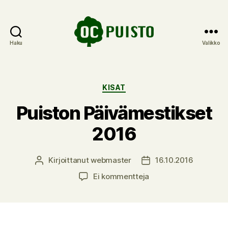
Haku
Valikko
OC
Puisto
Kategoriat
KISAT
Puiston Päivämestikset
2016
Kirjoittanut
webmaster
16.10.2016
Kirjoittaja
Julkaisupäivämäärä
artikkeliin
Ei kommentteja
Puiston
Päivämestikset
2016