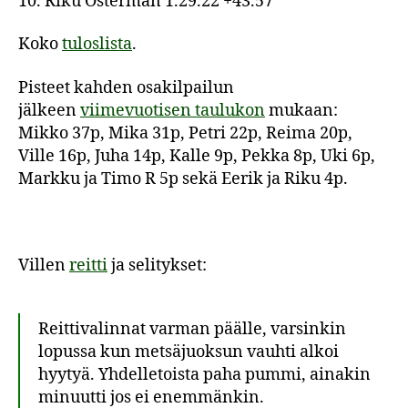
10. Riku Österman 1.29.22 +43.57
Koko
tuloslista
.
Pisteet kahden osakilpailun
jälkeen
viimevuotisen taulukon
mukaan:
Mikko 37p, Mika 31p, Petri 22p, Reima 20p,
Ville 16p, Juha 14p, Kalle 9p, Pekka 8p, Uki 6p,
Markku ja Timo R 5p sekä Eerik ja Riku 4p.
Villen
reitti
ja selitykset:
Reittivalinnat varman päälle, varsinkin
lopussa kun metsäjuoksun vauhti alkoi
hyytyä. Yhdelletoista paha pummi, ainakin
minuutti jos ei enemmänkin.