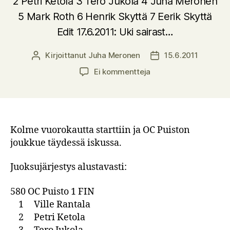
2 Petri Ketola 3 Tero Jukola 4 Juha Meronen
5 Mark Roth 6 Henrik Skyttä 7 Eerik Skyttä
Edit 17.6.2011: Uki sairast…
Kirjoittanut
Juha Meronen
15.6.2011
Kirjoittaja
Julkaisupäivämäärä
artikkeliin
Ei kommentteja
OC
Puiston
juoksujärjestys
Salpa-
Jukolassa
Kolme vuorokautta starttiin ja OC Puiston
2011
joukkue täydessä iskussa.
Juoksujärjestys alustavasti:
580 OC Puisto 1 FIN
1 Ville Rantala
2 Petri Ketola