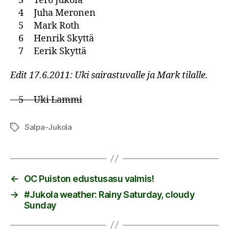
3 Tero Jukola
4 Juha Meronen
5 Mark Roth
6 Henrik Skyttä
7 Eerik Skyttä
Edit 17.6.2011: Uki sairastuvalle ja Mark tilalle.
5 Uki Lammi
Salpa-Jukola
Avainsanat
←
OC Puiston edustusasu valmis!
→
#Jukola weather: Rainy Saturday, cloudy
Sunday