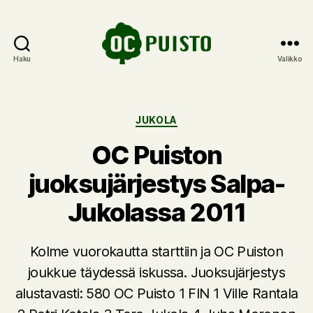
Haku
Valikko
OC
Puisto
Kategoriat
JUKOLA
OC Puiston
juoksujärjestys Salpa-
Jukolassa 2011
Kolme vuorokautta starttiin ja OC Puiston
joukkue täydessä iskussa. Juoksujärjestys
alustavasti: 580 OC Puisto 1 FIN 1 Ville Rantala