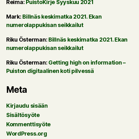
Reima
:
PuistoKirje Syyskuu 2021
Mark
:
Billnäs keskimatka 2021. Ekan
numerolappukisan seikkailut
Riku Österman
:
Billnäs keskimatka 2021. Ekan
numerolappukisan seikkailut
Riku Österman
:
Getting high on information –
Puiston digitaalinen koti pilvessä
Meta
Kirjaudu sisään
Sisältösyöte
Kommenttisyöte
WordPress.org