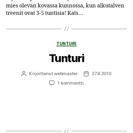
mies olevan kovassa kunnossa, kun alkutalven
treenit ovat 3-5 tuntisia! Kats…
Kategoriat
TUNTURI
Tunturi
Kirjoittanut
webmaster
27.8.2010
Kirjoittaja
Julkaisupäivämäärä
artikkeliin
1 kommentti
Tunturi