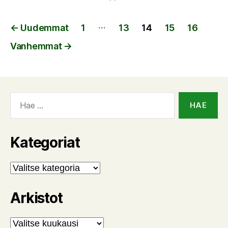
Artikkelien
…
←
Uudemmat
1
13
14
15
16
sivutus
Vanhemmat
→
Haku:
Kategoriat
Kategoriat
Arkistot
Arkistot