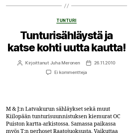
Kategoriat
TUNTURI
Tunturisähläystä ja
katse kohti uutta kautta!
Kirjoittanut
Juha Meronen
26.11.2010
Kirjoittaja
Julkaisupäivämäärä
artikkeliin
Ei kommentteja
Tunturisähläystä
ja
katse
kohti
uutta
M & J:n Latvakurun sähläykset sekä muut
kautta!
Kiilopään tunturisuunnistuksen kiemurat OC
Puiston kartta-arkistossa. Samassa paikassa
myös T:n perhoset Raatojuoksusta. Vaikuttaa