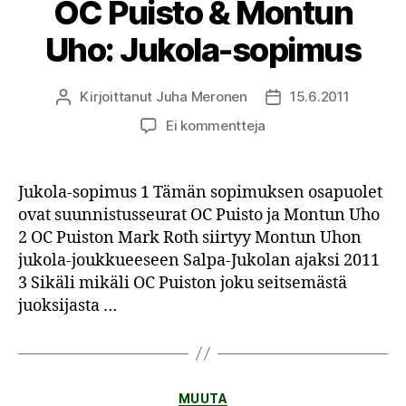
OC Puisto & Montun
Uho: Jukola-sopimus
Kirjoittanut
Juha Meronen
15.6.2011
Kirjoittaja
Julkaisupäivämäärä
artikkeliin
Ei kommentteja
OC
Puisto
&
Jukola-sopimus 1 Tämän sopimuksen osapuolet
Montun
ovat suunnistusseurat OC Puisto ja Montun Uho
Uho:
2 OC Puiston Mark Roth siirtyy Montun Uhon
Jukola-
jukola-joukkueeseen Salpa-Jukolan ajaksi 2011
sopimus
3 Sikäli mikäli OC Puiston joku seitsemästä
juoksijasta …
Kategoriat
MUUTA