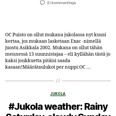
artikkeliin
Ei kommentteja
OC
Puisto
kuusi
kertaa
jukolassa
OC Puisto on ollut mukana jukolassa nyt kuusi
–
kertaa, jos mukaan lasketaan Exac -nimellä
Mark
juostu Asikkala 2002. Mukana on ollut tähän
metsässä
mennessä 13 suunnistajaa – eli kyllähän tästä jo
yhteensä
jo
kaksi joukkuetta pitäisi saada
lähes
kasaan!Määrätaulukot per nuppi:OC …
puoli
vuorokautta
Kategoriat
JUKOLA
#Jukola weather: Rainy