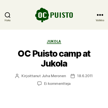
Haku
Valikko
OC
Puisto
Kategoriat
JUKOLA
OC Puisto camp at
Jukola
Kirjoittanut
Juha Meronen
18.6.2011
Kirjoittaja
Julkaisupäivämäärä
artikkeliin
Ei kommentteja
OC
Puisto
camp
at