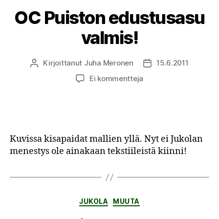
OC Puiston edustusasu
valmis!
Kirjoittanut
Juha Meronen
15.6.2011
Kirjoittaja
Julkaisupäivämäärä
artikkeliin
Ei kommentteja
OC
Puiston
edustusasu
valmis!
Kuvissa kisapaidat mallien yllä. Nyt ei Jukolan
menestys ole ainakaan tekstiileistä kiinni!
Kategoriat
JUKOLA
MUUTA