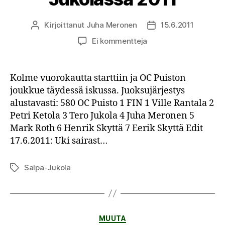
Kirjoittanut
Juha Meronen
15.6.2011
Kirjoittaja
Julkaisupäivämäärä
artikkeliin
Ei kommentteja
OC
Puiston
juoksujärjestys
Kolme vuorokautta starttiin ja OC Puiston
Salpa-
joukkue täydessä iskussa. Juoksujärjestys
Jukolassa
alustavasti: 580 OC Puisto 1 FIN 1 Ville Rantala 2
2011
Petri Ketola 3 Tero Jukola 4 Juha Meronen 5
Mark Roth 6 Henrik Skyttä 7 Eerik Skyttä Edit
17.6.2011: Uki sairast…
Salpa-Jukola
Avainsanat
Kategoriat
MUUTA