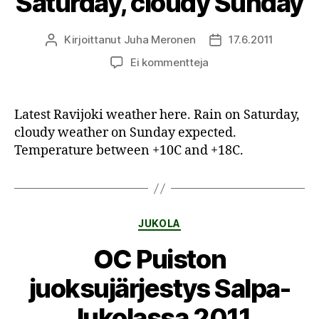
Saturday, cloudy Sunday
Kirjoittanut
Juha Meronen
17.6.2011
Kirjoittaja
Julkaisupäivämäärä
artikkeliin
Ei kommentteja
#Jukola
weather:
Rainy
Latest Ravijoki weather here. Rain on Saturday,
Saturday,
cloudy weather on Sunday expected.
cloudy
Temperature between +10C and +18C.
Sunday
Kategoriat
JUKOLA
OC Puiston
juoksujärjestys Salpa-
Jukolassa 2011