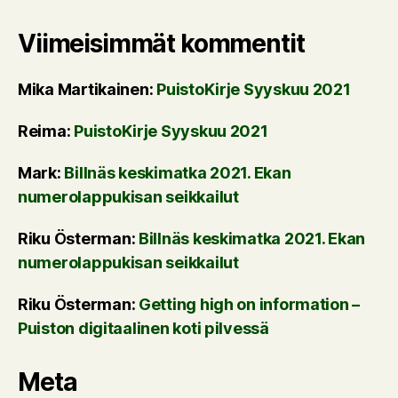
Viimeisimmät kommentit
Mika Martikainen
:
PuistoKirje Syyskuu 2021
Reima
:
PuistoKirje Syyskuu 2021
Mark
:
Billnäs keskimatka 2021. Ekan
numerolappukisan seikkailut
Riku Österman
:
Billnäs keskimatka 2021. Ekan
numerolappukisan seikkailut
Riku Österman
:
Getting high on information –
Puiston digitaalinen koti pilvessä
Meta