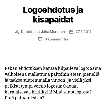
Logoehdotus ja
kisapaidat
Kirjoittanut
Juha Meronen
27.5.2011
Kirjoittaja
Julkaisupäivämäärä
artikkeliin
6 kommenttia
Logoehdotus
ja
kisapaidat
Pekan ehdotuksen kanssa kilpaileva logo: Sama
valkoisena mallattuna paitoihin eteen pienellä
ja taakse suuremmalla vinoon. Ja vielä yksi
pelkistetympi versio logosta: Odotan
karmaisevaa kritiikkiä! Mitä sanot logosta?
Entä painatuksista?