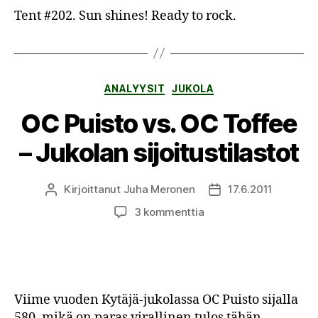
Jukola
Tent #202. Sun shines! Ready to rock.
Kategoriat
ANALYYSIT
JUKOLA
OC Puisto vs. OC Toffee
– Jukolan sijoitustilastot
Kirjoittanut
Juha Meronen
17.6.2011
Kirjoittaja
Julkaisupäivämäärä
artikkeliin
3 kommenttia
OC
Puisto
vs.
OC
Toffee
Viime vuoden Kytäjä-jukolassa OC Puisto sijalla
–
580, mikä on paras virallinen tulos tähän