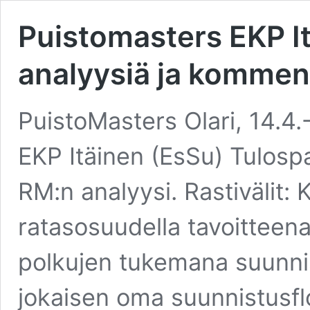
Puistomasters EKP I
analyysiä ja kommen
PuistoMasters Olari, 14.4.
EKP Itäinen (EsSu) Tulosp
RM:n analyysi. Rastivälit:
ratasosuudella tavoitteena 
polkujen tukemana suunnista
jokaisen oma suunnistusfl