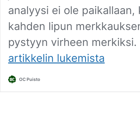
analyysi ei ole paikallaan,
kahden lipun merkkauksen o
pystyyn virheen merkiksi.
Puistomasters
artikkelin
lukemista
EKP
Itäisen
ratamestarin
OC Puisto
analyysiä
ja
kommentteja