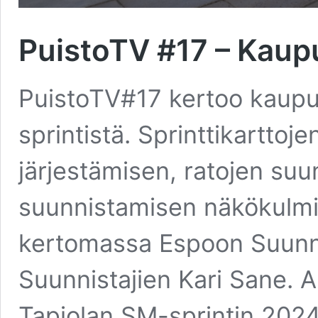
PuistoTV #17 – Kaup
PuistoTV#17 kertoo kaupu
sprintistä. Sprinttikarttoj
järjestämisen, ratojen suu
suunnistamisen näkökulmi
kertomassa Espoon Suunna
Suunnistajien Kari Sane. A
Tapiolan SM-sprintin 2024 k